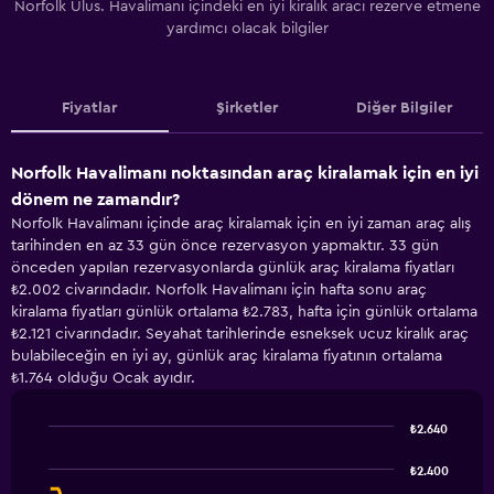
Norfolk Ulus. Havalimanı içindeki en iyi kiralık aracı rezerve etmene
yardımcı olacak bilgiler
Fiyatlar
Şirketler
Diğer Bilgiler
Norfolk Havalimanı noktasından araç kiralamak için en iyi
dönem ne zamandır?
Norfolk Havalimanı içinde araç kiralamak için en iyi zaman araç alış
tarihinden en az 33 gün önce rezervasyon yapmaktır. 33 gün
önceden yapılan rezervasyonlarda günlük araç kiralama fiyatları
₺2.002 civarındadır. Norfolk Havalimanı için hafta sonu araç
kiralama fiyatları günlük ortalama ₺2.783, hafta için günlük ortalama
₺2.121 civarındadır. Seyahat tarihlerinde esneksek ucuz kiralık araç
bulabileceğin en iyi ay, günlük araç kiralama fiyatının ortalama
₺1.764 olduğu Ocak ayıdır.
₺2.640
Line
Chart
graphic.
chart
₺2.400
with