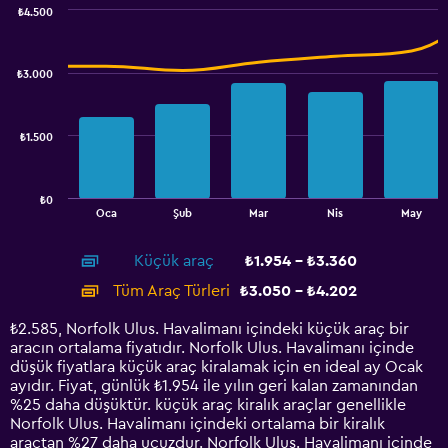
displaying
₺4.500
values.
Combination
Chart
graphic.
chart
Range:
with
1920
₺3.000
2
to
data
2640.
series.
₺1.500
The
chart
has
₺0
1
End
Oca
Şub
Mar
Nis
May
of
X
interactive
axis
chart
Küçük araç
₺1.954 - ₺3.360
displaying
categories.
Tüm Araç Türleri
₺3.050 - ₺4.202
Range:
14
₺2.585, Norfolk Ulus. Havalimanı içindeki küçük araç bir
categories.
aracın ortalama fiyatıdır. Norfolk Ulus. Havalimanı içinde
The
düşük fiyatlara küçük araç kiralamak için en ideal ay Ocak
chart
ayıdır. Fiyat, günlük ₺1.954 ile yılın geri kalan zamanından
has
%25 daha düşüktür. küçük araç kiralık araçlar genellikle
1
Norfolk Ulus. Havalimanı içindeki ortalama bir kiralık
Y
araçtan %27 daha ucuzdur. Norfolk Ulus. Havalimanı içinde