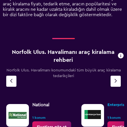
axis
araç kiralama fiyatı, tedarik etme, aracın popülaritesi ve
displaying
kiralık aracını ne kadar uzakta kiraladığın dahil olmak üzere
values.
bir dizi faktöre bağlı olarak değişiklik göstermektedir.
Range:
0
to
4500.
Norfolk Ulus. Havalimanı araç kiralama
rehberi
Norfolk Ulus. Havalimanı konumundaki tüm büyük araç kiralama
tedarikçileri
National
Enterprise
1 konum
1 konum