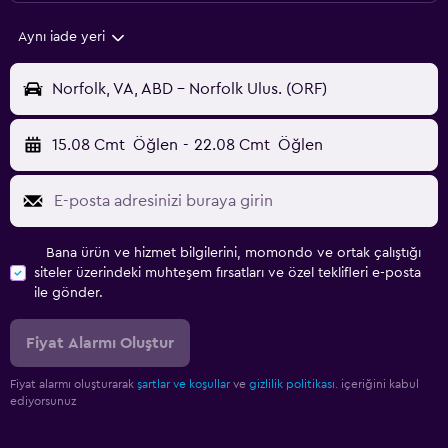
Aynı iade yeri
Norfolk, VA, ABD - Norfolk Ulus. (ORF)
15.08 Cmt
Öğlen
-
22.08 Cmt
Öğlen
Bana ürün ve hizmet bilgilerini, momondo ve ortak çalıştığı
siteler üzerindeki muhteşem fırsatları ve özel teklifleri e-posta
ile gönder.
Fiyat Alarmı Oluştur
Fiyat alarmı oluşturarak
şartlar ve koşullar
ve
gizlilik politikası.
içeriğini kabul
ediyorsunuz