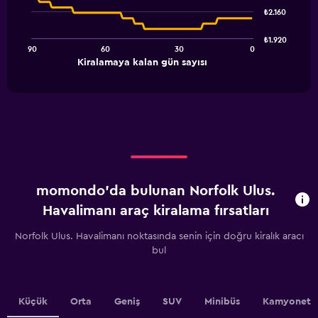
91
₺2.160
data
points.
₺1.920
90
60
30
0
The
End
Kiralamaya kalan gün sayısı
chart
of
interactive
has
chart
1
X
axis
displaying
Kiralamaya
kalan
gün
momondo'da bulunan Norfolk Ulus.
sayısı.
Range:
Havalimanı araç kiralama fırsatları
91
categories.
Norfolk Ulus. Havalimanı noktasında senin için doğru kiralık aracı
The
bul
chart
has
1
Y
Küçük
Orta
Geniş
SUV
Minibüs
Kamyonet
axis