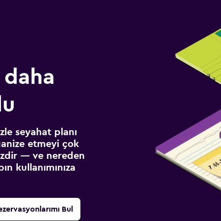
 daha
lu
izle seyahat planı
ganize etmeyi çok
sizdir — ve nereden
ın kullanımınıza
ezervasyonlarımı Bul