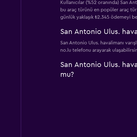
Kullanıcılar (%52 oranında) San An
bu araç türünü en popüler araç türü
günlük yaklaşık ₺2.345 ödemeyi bek
San Antonio Ulus. hava
San Antonio Ulus. havalimanı varış
no.lu telefonu arayarak ulaşabilirsin
San Antonio Ulus. hava
mu?