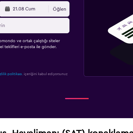
21.08 Cum
Öğlen
omondo ve ortak çalıştığı siteler
l teklifleri e-posta ile gönder.
zlilik politikası.
içeriğini kabul ediyorsunuz