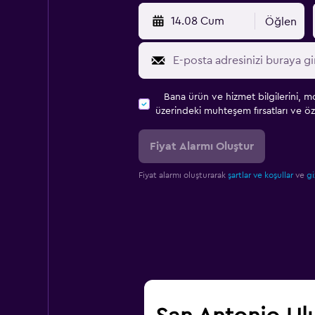
14.08 Cum
Öğlen
Bana ürün ve hizmet bilgilerini, m
üzerindeki muhteşem fırsatları ve öze
Fiyat Alarmı Oluştur
Fiyat alarmı oluşturarak
şartlar ve koşullar
ve
gi