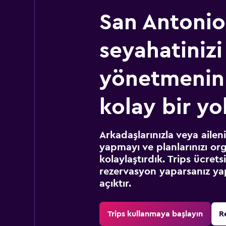
San Antonio
seyahatinizi
yönetmenin
kolay bir yo
Arkadaşlarınızla veya ailen
yapmayı ve planlarınızı or
kolaylaştırdık. Trips ücret
rezervasyon yaparsanız yap
açıktır.
Trips kullanmaya başlayın
R