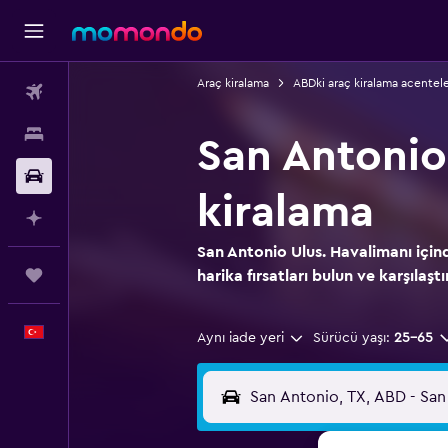
Araç kiralama
ABDki araç kiralama acentele
Uçak Bileti
Konaklama
San Antonio 
Kiralık Araç
kiralama
AI ile Planla
San Antonio Ulus. Havalimanı içind
Trips
harika fırsatları bulun ve karşılaştı
Türkçe
Aynı iade yeri
Sürücü yaşı:
25-65