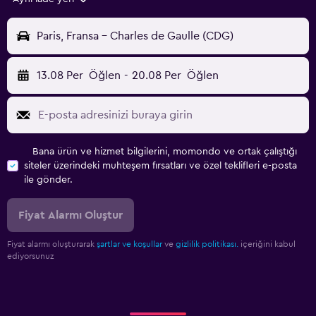
Paris, Fransa - Charles de Gaulle (CDG)
13.08 Per
Öğlen
-
20.08 Per
Öğlen
Bana ürün ve hizmet bilgilerini, momondo ve ortak çalıştığı
siteler üzerindeki muhteşem fırsatları ve özel teklifleri e-posta
ile gönder.
Fiyat Alarmı Oluştur
Fiyat alarmı oluşturarak
şartlar ve koşullar
ve
gizlilik politikası.
içeriğini kabul
ediyorsunuz