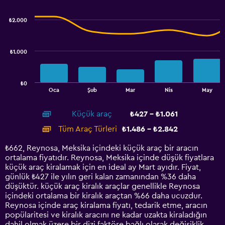
graphic.
chart
2.4.
with
₺2.000
2
data
series.
₺1.000
The
chart
has
₺0
1
End
Oca
Şub
Mar
Nis
May
of
X
interactive
axis
chart
Küçük araç
₺427 - ₺1.061
displaying
categories.
Tüm Araç Türleri
₺1.486 - ₺2.842
Range:
14
₺662, Reynosa, Meksika içindeki küçük araç bir aracın
categories.
ortalama fiyatıdır. Reynosa, Meksika içinde düşük fiyatlara
The
küçük araç kiralamak için en ideal ay Mart ayıdır. Fiyat,
chart
günlük ₺427 ile yılın geri kalan zamanından %36 daha
has
düşüktür. küçük araç kiralık araçlar genellikle Reynosa
1
içindeki ortalama bir kiralık araçtan %66 daha ucuzdur.
Y
Reynosa içinde araç kiralama fiyatı, tedarik etme, aracın
axis
popülaritesi ve kiralık aracını ne kadar uzakta kiraladığın
displaying
dahil olmak üzere bir dizi faktöre bağlı olarak değişiklik