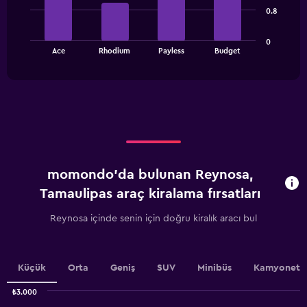
bars.
categories.
0.8
The
The
chart
0
chart
has
End
Ace
Rhodium
Payless
Budget
of
has
1
interactive
1
Y
chart
X
axis
axis
displaying
displaying
values.
categories.
Range:
Range:
0
4
to
categories.
900.
momondo'da bulunan Reynosa,
The
chart
Tamaulipas araç kiralama fırsatları
has
1
Reynosa içinde senin için doğru kiralık aracı bul
Y
axis
displaying
values.
Küçük
Orta
Geniş
SUV
Minibüs
Kamyonet
Range:
0
₺3.000
Combination
to
Chart