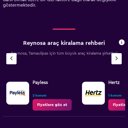
values.
göstermektedir.
Range:
0
to
3000.
Reynosa araç kiralama rehberi
Reynosa, Tamaulipas için tüm büyük araç kiralama şirketleri
Payless
Hertz
2 konum
1 konum
Fiyatlara göz at
Fiyatlar