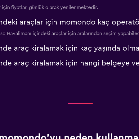
için fiyatlar, günlük olarak yenilenmektedir.
ndeki araçlar için momondo kaç operatö
Fiyatlara göz at
iso Havalimanı içindeki araçlar için aralarından seçim yapabil
nde araç kiralamak için kaç yaşında olma
de araç kiralamak için hangi belgeye vey
momondo'yu neden kullanmal