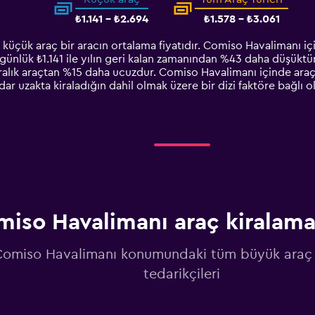
₺1.141 - ₺2.694
₺1.578 - ₺3.061
küçük araç bir aracın ortalama fiyatıdır. Comiso Havalimanı iç
, günlük ₺1.141 ile yılın geri kalan zamanından %43 daha düşüktü
ralık araçtan %15 daha ucuzdur. Comiso Havalimanı içinde araç 
adar uzakta kiraladığın dahil olmak üzere bir dizi faktöre bağlı 
iso Havalimanı araç kiralama
Comiso Havalimanı konumundaki tüm büyük araç 
tedarikçileri