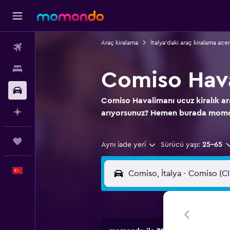
Araç kiralama
İtalya'daki araç kiralama ace
Uçak Bileti
Konaklama
Comiso Hava
Kiralık Araç
Comiso Havalimanı ucuz kiralık ara
AI ile Planla
arıyorsunuz? Hemen burada momo
Trips
Aynı iade yeri
Sürücü yaşı:
25-65
Türkçe