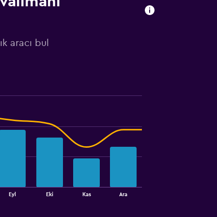
valimanı
k aracı bul
Eyl
Eki
Kas
Ara