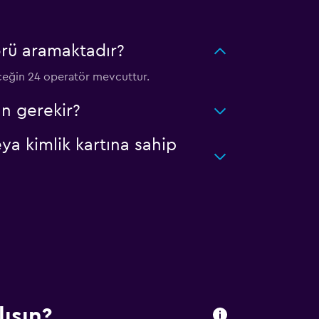
rü aramaktadır?
eceğin 24 operatör mevcuttur.
n gerekir?
a kimlik kartına sahip
ısın?