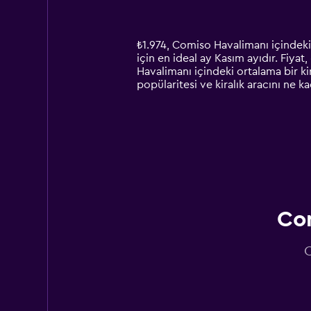
displaying
categories.
Range:
14
₺1.974, Comiso Havalimanı içindeki 
categories.
için en ideal ay Kasım ayıdır. Fiyat
The
Havalimanı içindeki ortalama bir ki
chart
popülaritesi ve kiralık aracını ne k
has
1
Y
axis
displaying
values.
Range:
0
to
3600.
Com