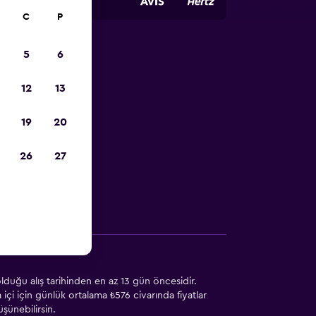
C
P
5
6
kiralama
12
13
19
20
erve etmene
26
27
Diğer Bilgiler
lduğu alış tarihinden en az 13 gün öncesidir.
çi için günlük ortalama ₺576 civarında fiyatlar
şünebilirsin.