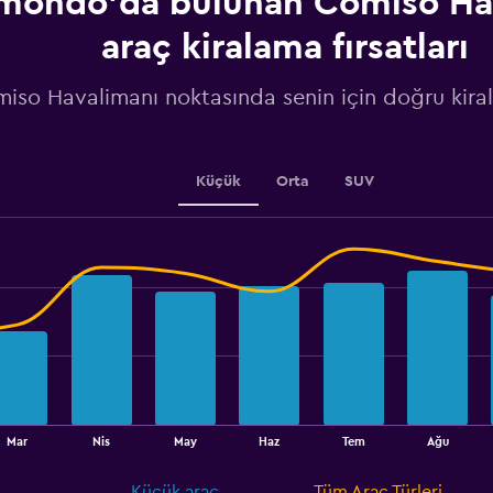
ondo'da bulunan Comiso Ha
chart
has
araç kiralama fırsatları
1
Y
iso Havalimanı noktasında senin için doğru kiralı
axis
displaying
values.
Range:
1000
Küçük
Orta
SUV
to
1750.
Mar
Nis
May
Haz
Tem
Ağu
Küçük araç
Tüm Araç Türleri