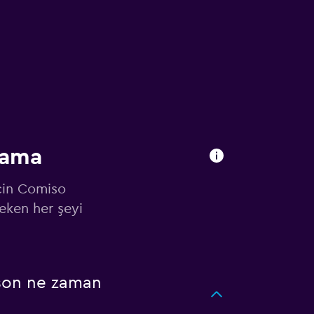
lama
için Comiso
eken her şeyi
 son ne zaman