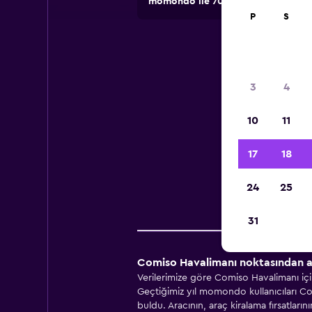
momondo ile 70.000'den fazla lokasy
P
S
Com
3
4
10
11
Co
17
18
24
25
Fiy
31
Comiso Havalimanı noktasından ar
Verilerimize göre Comiso Havalimanı için
Geçtiğimiz yıl momondo kullanıcıları Com
buldu. Aracının, araç kiralama fırsatlar