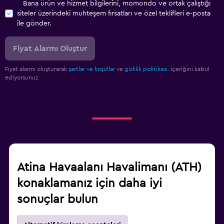
Bana ürün ve hizmet bilgilerini, momondo ve ortak çalıştığı
siteler üzerindeki muhteşem fırsatları ve özel teklifleri e-posta
ile gönder.
Fiyat Alarmı Oluştur
Fiyat alarmı oluşturarak
şartlar ve koşullar
ve
gizlilik politikası.
içeriğini kabul
ediyorsunuz
Atina Havaalanı Havalimanı (ATH)
konaklamanız için daha iyi
sonuçlar bulun