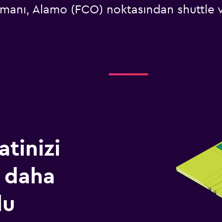
manı, Alamo (FCO) noktasından shuttle v
tinizi
 daha
lu