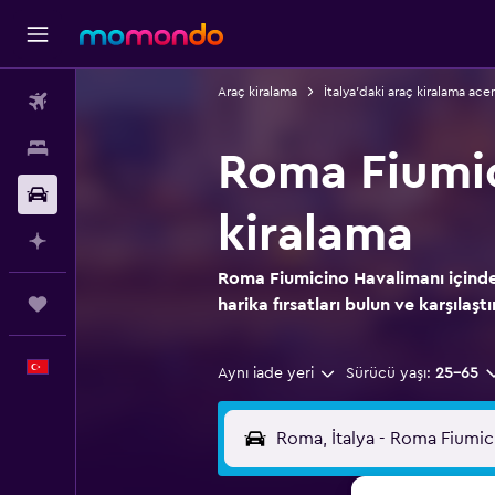
Araç kiralama
İtalya'daki araç kiralama ace
Uçak Bileti
Konaklama
Roma Fiumic
Kiralık Araç
kiralama
AI ile Planla
Roma Fiumicino Havalimanı içindek
Trips
harika fırsatları bulun ve karşılaştı
Türkçe
Aynı iade yeri
Sürücü yaşı:
25-65