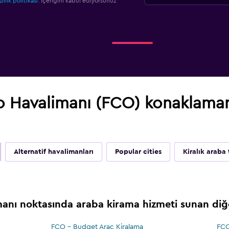
zlilik politikası.
içeriğini kabul ediyorsunuz
 Havalimanı (FCO) konaklamanı
Alternatif havalimanları
Popular cities
Kiralık araba 
nı noktasında araba kirama hizmeti sunan diğe
FCO - Budget Araç Kiralama
FCO