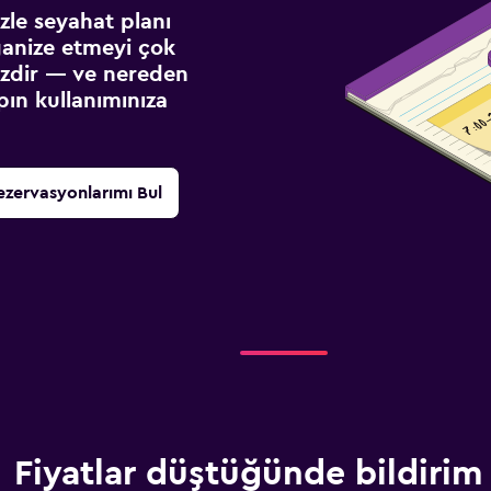
izle seyahat planı
ganize etmeyi çok
sizdir — ve nereden
ın kullanımınıza
ezervasyonlarımı Bul
Fiyatlar düştüğünde bildirim 