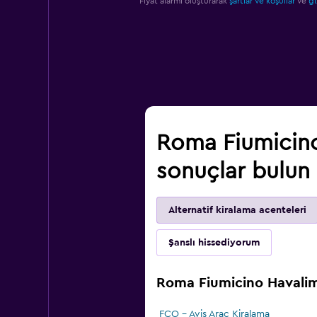
Fiyat alarmı oluşturarak
şartlar ve koşullar
ve
gi
Roma Fiumicino
sonuçlar bulun
Alternatif kiralama acenteleri
Şanslı hissediyorum
Roma Fiumicino Havalima
FCO - Avis Araç Kiralama