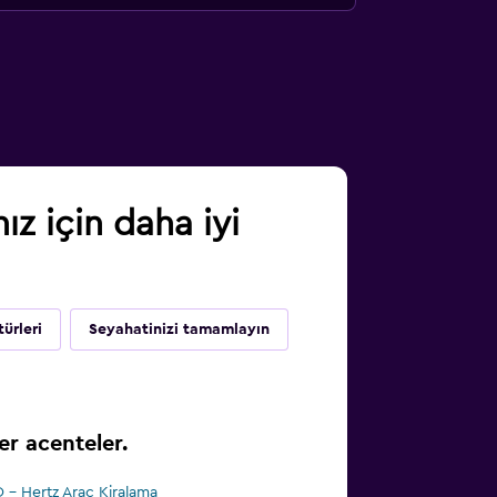
z için daha iyi
türleri
Seyahatinizi tamamlayın
r acenteler.
 - Hertz Araç Kiralama