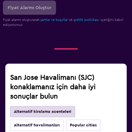
Fiyat Alarmı Oluştur
Fiyat alarmı oluşturarak
şartlar ve koşullar
ve
gizlilik politikası.
içeriğini kabul
ediyorsunuz
San Jose Havalimanı (SJC)
konaklamanız için daha iyi
sonuçlar bulun
Alternatif kiralama acenteleri
Alternatif havalimanları
Popular cities