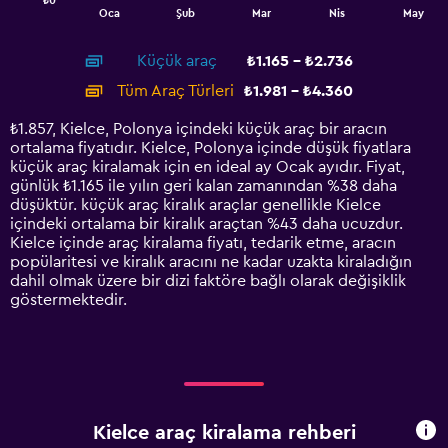
₺0
1
End
Oca
Şub
Mar
Nis
May
of
X
interactive
axis
chart
Küçük araç
₺1.165 - ₺2.736
displaying
categories.
Tüm Araç Türleri
₺1.981 - ₺4.360
Range:
14
₺1.857, Kielce, Polonya içindeki küçük araç bir aracın
categories.
ortalama fiyatıdır. Kielce, Polonya içinde düşük fiyatlara
The
küçük araç kiralamak için en ideal ay Ocak ayıdır. Fiyat,
chart
günlük ₺1.165 ile yılın geri kalan zamanından %38 daha
has
düşüktür. küçük araç kiralık araçlar genellikle Kielce
1
içindeki ortalama bir kiralık araçtan %43 daha ucuzdur.
Y
Kielce içinde araç kiralama fiyatı, tedarik etme, aracın
axis
popülaritesi ve kiralık aracını ne kadar uzakta kiraladığın
displaying
dahil olmak üzere bir dizi faktöre bağlı olarak değişiklik
values.
göstermektedir.
Range:
0
to
6000.
Kielce araç kiralama rehberi