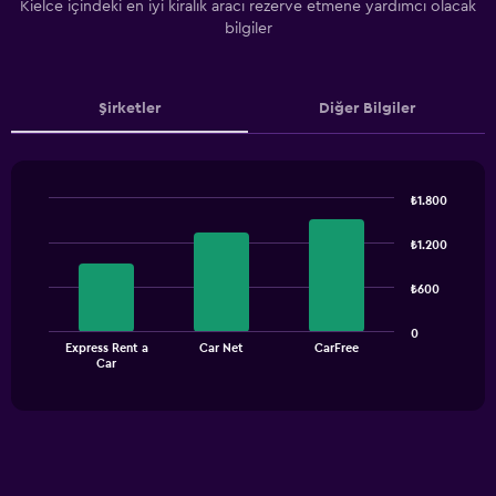
Kielce içindeki en iyi kiralık aracı rezerve etmene yardımcı olacak
bilgiler
Şirketler
Diğer Bilgiler
₺1.800
Bar
Chart
graphic.
chart
₺1.200
with
3
₺600
bars.
The
0
Express Rent a
Car Net
CarFree
chart
End
Car
of
has
interactive
1
chart
X
axis
displaying
categories.