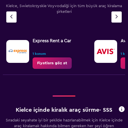
Kielce, Swietokrzyskie Voyvodaliği için tüm büyük araç kiralama
şirketleri
Express Rent a Car
Avi
1 konum
1 k
Fiyatlara göz at
F
Kielce içinde kiralık araç sürme- SSS
Sıradaki seyahate iyi bir şekilde hazırlanabilmek için Kielce içinde
araç kiralamak hakkında bilmen gereken her şeyi öğren