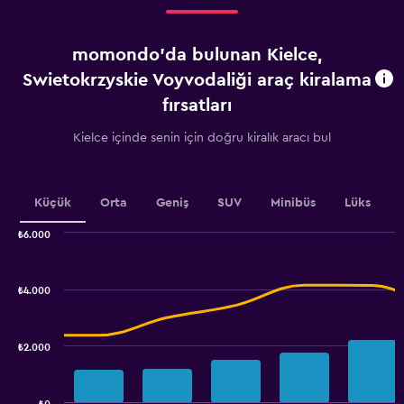
Range:
3
categories.
momondo'da bulunan Kielce,
The
chart
Swietokrzyskie Voyvodaliği araç kiralama
has
fırsatları
1
Y
Kielce içinde senin için doğru kiralık aracı bul
axis
displaying
values.
Range:
Küçük
Orta
Geniş
SUV
Minibüs
Lüks
0
to
₺6.000
1800.
Combination
Chart
graphic.
chart
with
₺4.000
2
data
series.
₺2.000
The
chart
has