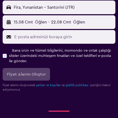
Fira, Yunanistan - Santorini (JTR)
15.08 Cmt
Öğlen
-
22.08 Cmt
Öğlen
Bana ürün ve hizmet bilgilerini, momondo ve ortak çalıştığı
siteler üzerindeki muhteşem fırsatları ve özel teklifleri e-posta
ile gönder.
Fiyat Alarmı Oluştur
Fiyat alarmı oluşturarak
şartlar ve koşullar
ve
gizlilik politikası.
içeriğini kabul
ediyorsunuz