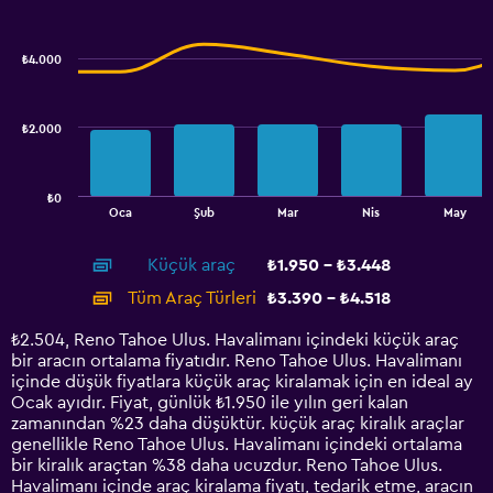
values.
Combination
Chart
graphic.
chart
Range:
with
2000
₺4.000
2
to
data
2600.
series.
₺2.000
The
chart
has
₺0
1
End
Oca
Şub
Mar
Nis
May
of
X
interactive
axis
chart
Küçük araç
₺1.950 - ₺3.448
displaying
categories.
Tüm Araç Türleri
₺3.390 - ₺4.518
Range:
14
₺2.504, Reno Tahoe Ulus. Havalimanı içindeki küçük araç
categories.
bir aracın ortalama fiyatıdır. Reno Tahoe Ulus. Havalimanı
The
içinde düşük fiyatlara küçük araç kiralamak için en ideal ay
chart
Ocak ayıdır. Fiyat, günlük ₺1.950 ile yılın geri kalan
has
zamanından %23 daha düşüktür. küçük araç kiralık araçlar
1
genellikle Reno Tahoe Ulus. Havalimanı içindeki ortalama
Y
bir kiralık araçtan %38 daha ucuzdur. Reno Tahoe Ulus.
axis
Havalimanı içinde araç kiralama fiyatı, tedarik etme, aracın