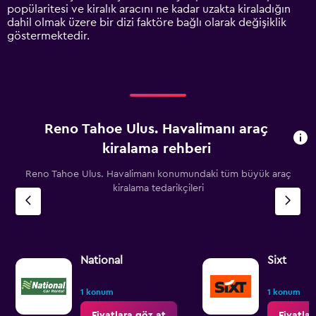
displaying
popülaritesi ve kiralık aracını ne kadar uzakta kiraladığın
values.
dahil olmak üzere bir dizi faktöre bağlı olarak değişiklik
Range:
göstermektedir.
0
to
6000.
Reno Tahoe Ulus. Havalimanı araç
kiralama rehberi
Reno Tahoe Ulus. Havalimanı konumundaki tüm büyük araç
kiralama tedarikçileri
National
Sixt
1 konum
1 konum
Fiyatlara göz at
Fiyatlar