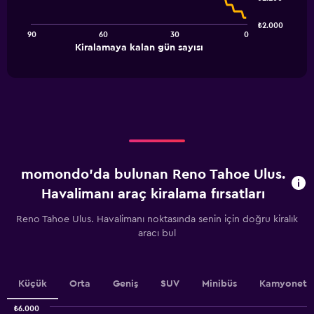
data
points.
₺2.000
90
60
30
0
The
End
Kiralamaya kalan gün sayısı
chart
of
interactive
has
chart
1
X
axis
displaying
Kiralamaya
kalan
gün
momondo'da bulunan Reno Tahoe Ulus.
sayısı.
Range:
Havalimanı araç kiralama fırsatları
91
categories.
Reno Tahoe Ulus. Havalimanı noktasında senin için doğru kiralık
The
aracı bul
chart
has
1
Y
Küçük
Orta
Geniş
SUV
Minibüs
Kamyonet
axis
displaying
₺6.000