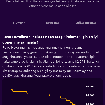
Reno Tahoe Ulus. Havalimanı içindeki en iyi kiralık aracı rezerve
etmene yardımcı olacak bilgiler
Fiyatlar
Şirketler
Diğer Bilgiler
Reno Havalimanı noktasından araç kiralamak için en iyi
dönem ne zamandır?
Reno Havalimanı içinde araç kiralamak için en iyi zaman
havalimanına varış günündür. Aynı gün rezervasyonlarında günlük
araç kiralama fiyatları ₺2.045 civarındadır. Reno Havalimanı için
hafta sonu araç kiralama fiyatları günlük ortalama ₺2.598, hafta için
günlük ortalama ₺2.894 civarındadır. Reno Havalimanı içinde ucuz
kiralık araç bulabileceğin en iyi ay Kasım ayıdır. Kasım ayında
günlük araç kiralama fiyatı ₺2.045 civarındadır.
₺2.600
Line
Chart
graphic.
chart
₺2.400
with
91
₺2.200