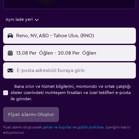
Aynı iade yeri
Reno, NV, ABD - Tahoe Ulus. (RNO)
13.08 Per
Öğlen
-
20.08 Per
Öğlen
Bana ürün ve hizmet bilgilerini, momondo ve ortak çalıştığı
siteler üzerindeki muhteşem fırsatları ve özel teklifleri e-posta
ile gönder.
Fiyat Alarmı Oluştur
Fiyat alarmı oluşturarak
şartlar ve koşullar
ve
gizlilik politikası.
içeriğini kabul
ediyorsunuz