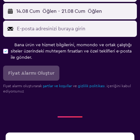
14.08 Cum
Öğlen
-
21.08 Cum
Öğlen
Bana ürün ve hizmet bilgilerini, momondo ve ortak çalıştığı
siteler üzerindeki muhteşem fırsatları ve özel teklifleri e-posta
ile gönder.
Fiyat Alarmı Oluştur
Fiyat alarmı oluşturarak
şartlar ve koşullar
ve
gizlilik politikası.
içeriğini kabul
ediyorsunuz