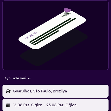
Aynı iade yeri
Guarulhos, São Paulo, Brezilya
16.08 Paz
Öğlen
-
23.08 Paz
Öğlen