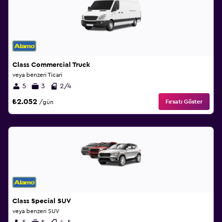
Class Commercial Truck
veya benzeri Ticari
5
3
2/4
₺2.052
Fırsatı Göster
/gün
Class Special SUV
veya benzeri SUV