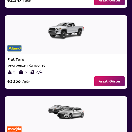
₺2.347
Fırsatı Göster
/gün
Fiat Toro
veya benzeri Kamyonet
5
5
2/4
₺3.156
Fırsatı Göster
/gün