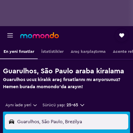
En yeni fırsatlar
İstatistikler
Araç karşılaştırma
Acente re
Guarulhos, São Paulo araba kiralama
Guarulhos ucuz kiralık araç fırsatlarını mı arıyorsunuz?
Hemen burada momondo'da arayın!
Aynı iade yeri
Sürücü yaşı:
25-65
Guarulhos, São Paulo, Brezilya