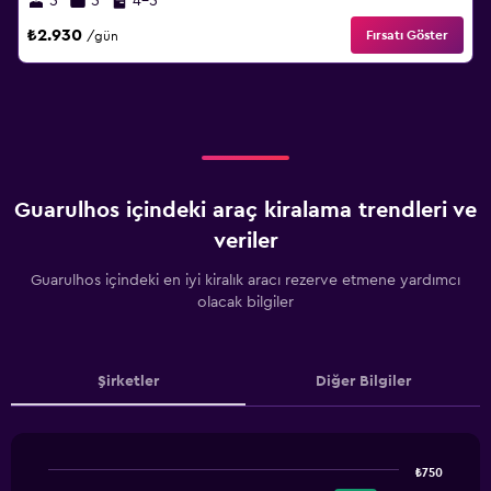
5
5
4-5
₺2.930
Fırsatı Göster
/gün
Guarulhos içindeki araç kiralama trendleri ve
veriler
Guarulhos içindeki en iyi kiralık aracı rezerve etmene yardımcı
olacak bilgiler
Şirketler
Diğer Bilgiler
₺750