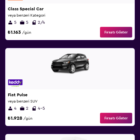
Class Special Car
veya benzeri Kategori
5
5
2/4
₺1.163
Fırsatı Göster
/gün
Fiat Pulse
veya benzeri SUV
4
2
4-5
₺1.928
Fırsatı Göster
/gün