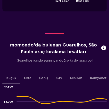
Rent a Car
Rent a Car
of
has
Range:
interactive
1
0
chart
X
to
axis
750.
displaying
categories.
Range:
4
categories.
momondo'da bulunan Guarulhos, São
The
chart
Paulo araç kiralama fırsatları
has
1
Guarulhos içinde senin için doğru kiralık aracı bul
Y
axis
displaying
values.
Küçük
Orta
Geniş
SUV
Minibüs
Kamyonet
Range:
0
₺4.500
Combination
to
Chart
graphic.
chart
6.
with
₺3.000
2
data