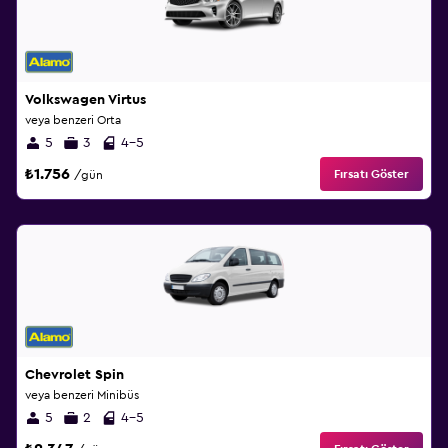
Volkswagen Virtus
veya benzeri Orta
5
3
4-5
₺1.756
Fırsatı Göster
/gün
Chevrolet Spin
veya benzeri Minibüs
5
2
4-5