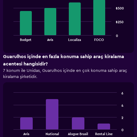
Bar
Chart
graphic.
chart
₺500
with
4
bars.
₺250
The
0
chart
End
Budget
Avis
Localiza
FOCO
of
has
interactive
1
chart
X
Guarulhos içinde en fazla konuma sahip araç kiralama
axis
acentesi hangisidir?
displaying
7 konum ile Unidas, Guarulhos içinde en çok konuma sahip araç
categories.
kiralama şirketidir.
Range:
4
categories.
6
The
Bar
Chart
chart
graphic.
chart
4
has
with
1
4
2
bars.
Y
axis
The
displaying
0
Avis
National
Alugue Brasil
Rental Line
chart
values.
End