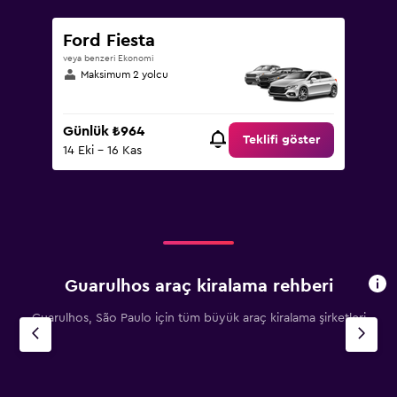
4500.
Ford Fiesta
veya benzeri Ekonomi
Maksimum 2 yolcu
Günlük ₺964
Teklifi göster
14 Eki - 16 Kas
Guarulhos araç kiralama rehberi
Guarulhos, São Paulo için tüm büyük araç kiralama şirketleri