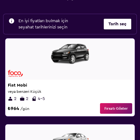
En iyi fiyatları bulmak için
Tarih seç
seyahat tarihlerinizi seçin
Fiat Mobi
veya benzeri Küçük
2
2
4-5
₺964
Fırsatı Göster
/gün