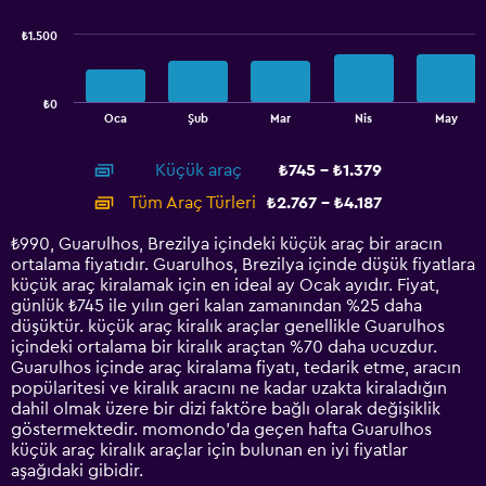
series.
₺1.500
The
chart
has
₺0
1
End
Oca
Şub
Mar
Nis
May
of
X
interactive
axis
chart
Küçük araç
₺745 - ₺1.379
displaying
categories.
Tüm Araç Türleri
₺2.767 - ₺4.187
Range:
14
₺990, Guarulhos, Brezilya içindeki küçük araç bir aracın
categories.
ortalama fiyatıdır. Guarulhos, Brezilya içinde düşük fiyatlara
The
küçük araç kiralamak için en ideal ay Ocak ayıdır. Fiyat,
chart
günlük ₺745 ile yılın geri kalan zamanından %25 daha
has
düşüktür. küçük araç kiralık araçlar genellikle Guarulhos
1
içindeki ortalama bir kiralık araçtan %70 daha ucuzdur.
Y
Guarulhos içinde araç kiralama fiyatı, tedarik etme, aracın
axis
popülaritesi ve kiralık aracını ne kadar uzakta kiraladığın
displaying
dahil olmak üzere bir dizi faktöre bağlı olarak değişiklik
values.
göstermektedir. momondo'da geçen hafta Guarulhos
Range:
küçük araç kiralık araçlar için bulunan en iyi fiyatlar
0
aşağıdaki gibidir.
to