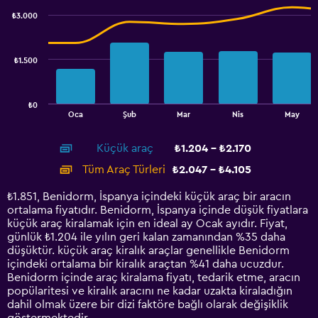
with
₺3.000
2
data
series.
₺1.500
The
chart
has
₺0
1
End
Oca
Şub
Mar
Nis
May
of
X
interactive
axis
chart
Küçük araç
₺1.204 - ₺2.170
displaying
categories.
Tüm Araç Türleri
₺2.047 - ₺4.105
Range:
14
₺1.851, Benidorm, İspanya içindeki küçük araç bir aracın
categories.
ortalama fiyatıdır. Benidorm, İspanya içinde düşük fiyatlara
The
küçük araç kiralamak için en ideal ay Ocak ayıdır. Fiyat,
chart
günlük ₺1.204 ile yılın geri kalan zamanından %35 daha
has
düşüktür. küçük araç kiralık araçlar genellikle Benidorm
1
içindeki ortalama bir kiralık araçtan %41 daha ucuzdur.
Y
Benidorm içinde araç kiralama fiyatı, tedarik etme, aracın
axis
popülaritesi ve kiralık aracını ne kadar uzakta kiraladığın
displaying
dahil olmak üzere bir dizi faktöre bağlı olarak değişiklik
values.