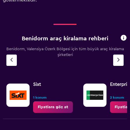
göstermektedir.
Range:
0
to
4500.
Benidorm araç kiralama rehberi
Benidorm, Valensiya Özerk Bölgesi için tüm büyük araç kiralama
şirketleri
Sixt
Enterpris
1 konum
2 konum
Fiyatlara göz at
Fiyatlar