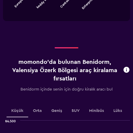
Europcar
keddy b…
Centauro
Enterpris…
The
chart
End
of
has
interactive
1
chart
X
axis
displaying
categories.
Range:
4
categories.
momondo'da bulunan Benidorm,
The
chart
Valensiya Özerk Bölgesi araç kiralama
has
fırsatları
1
Y
Benidorm içinde senin için doğru kiralık aracı bul
axis
displaying
values.
Range:
Küçük
Orta
Geniş
SUV
Minibüs
Lüks
0
to
₺4.500
1500.
Combination
Chart
graphic.
chart