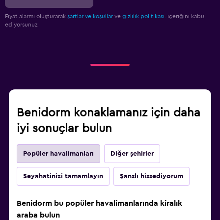
Fiyat alarmı oluşturarak
şartlar ve koşullar
ve
gizlilik politikası.
içeriğini kabul
ediyorsunuz
Benidorm konaklamanız için daha
iyi sonuçlar bulun
Popüler havalimanları
Diğer şehirler
Seyahatinizi tamamlayın
Şanslı hissediyorum
Benidorm bu popüler havalimanlarında kiralık
araba bulun