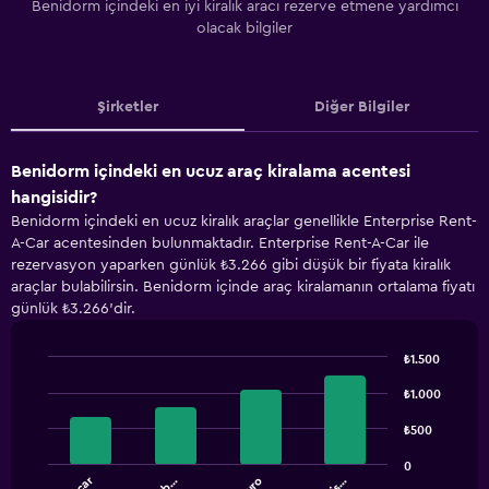
Benidorm içindeki en iyi kiralık aracı rezerve etmene yardımcı
olacak bilgiler
Şirketler
Diğer Bilgiler
Benidorm içindeki en ucuz araç kiralama acentesi
hangisidir?
Benidorm içindeki en ucuz kiralık araçlar genellikle Enterprise Rent-
A-Car acentesinden bulunmaktadır. Enterprise Rent-A-Car ile
rezervasyon yaparken günlük ₺3.266 gibi düşük bir fiyata kiralık
araçlar bulabilirsin. Benidorm içinde araç kiralamanın ortalama fiyatı
günlük ₺3.266'dir.
₺1.500
Bar
Chart
graphic.
₺1.000
chart
with
4
₺500
bars.
0