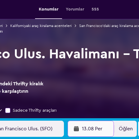
Konumlar
Yorumlar
SSS
ri
Kaliforniyaki araç kiralama acenteleri
San Francisco'daki araç kiralama ac
rı
o Ulus. Havalimanı - T
deki Thrifty kiralık
 karşılaştırın
Sadece Thrifty araçları
13.08 Per
Öğlen