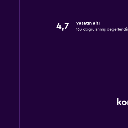
Vasatın altı
4,7
163 doğrulanmış değerlendi
ko