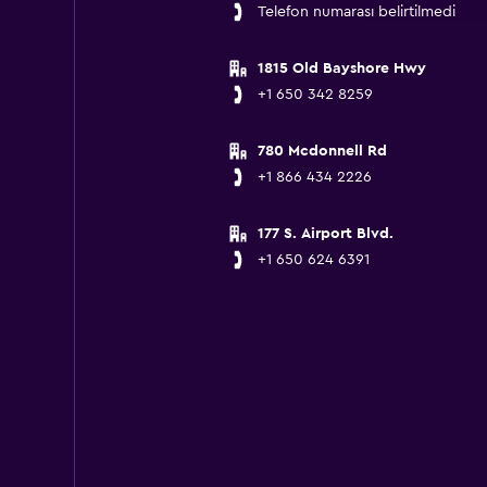
Telefon numarası belirtilmedi
1815 Old Bayshore Hwy
+1 650 342 8259
780 Mcdonnell Rd
+1 866 434 2226
177 S. Airport Blvd.
+1 650 624 6391