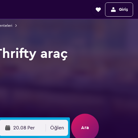
Giriş
enteleri
hrifty araç
Ara
20.08 Per
Öğlen