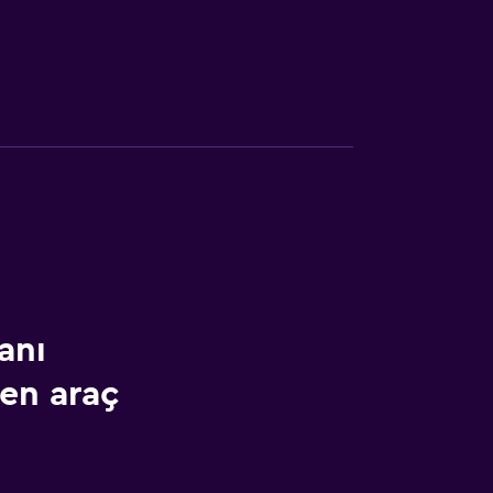
anı
en araç