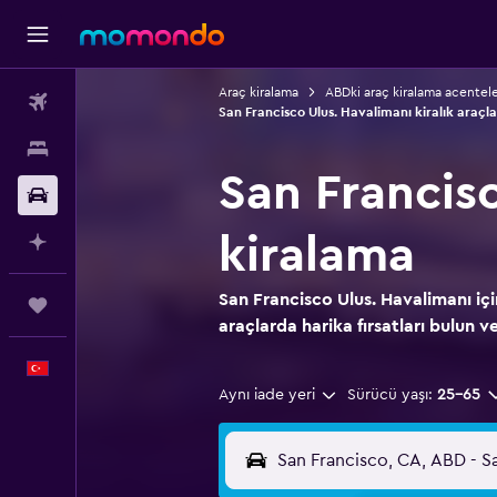
Araç kiralama
ABDki araç kiralama acentele
Uçak Bileti
San Francisco Ulus. Havalimanı kiralık araçla
Konaklama
San Francisc
Kiralık Araç
kiralama
AI ile Planla
San Francisco Ulus. Havalimanı için
Trips
araçlarda harika fırsatları bulun ve
Türkçe
Aynı iade yeri
Sürücü yaşı:
25-65