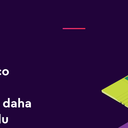
co
 daha
lu