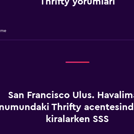
Thrifty yorumları
rme
San Francisco Ulus. Havalim
numundaki Thrifty acentesind
kiralarken SSS