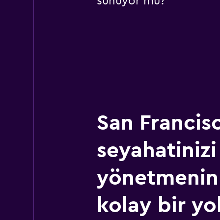
sunuyor mu?
San Francis
seyahatinizi
yönetmenin
kolay bir yo