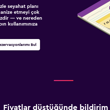
izle seyahat planı
ganize etmeyi çok
sizdir — ve nereden
ın kullanımınıza
ezervasyonlarımı Bul
Fiyatlar düştüğünde bildirim 