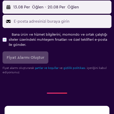
13.08 Per
Öğlen
-
20.08 Per
Öğlen
Bana ürün ve hizmet bilgilerini, momondo ve ortak çalıştığı
siteler üzerindeki muhteşem fırsatları ve özel teklifleri e-posta
ile gönder.
Fiyat Alarmı Oluştur
Fiyat alarmı oluşturarak
şartlar ve koşullar
ve
gizlilik politikası.
içeriğini kabul
ediyorsunuz