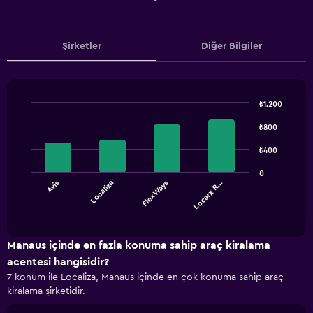
Şirketler
Diğer Bilgiler
₺1.200
Bar
Chart
graphic.
chart
₺800
with
4
₺400
bars.
0
Avis
Localiza
FlexWays
Locarx R…
The
chart
End
of
has
interactive
1
chart
X
Manaus içinde en fazla konuma sahip araç kiralama
axis
acentesi hangisidir?
displaying
7 konum ile Localiza, Manaus içinde en çok konuma sahip araç
categories.
kiralama şirketidir.
Range:
4