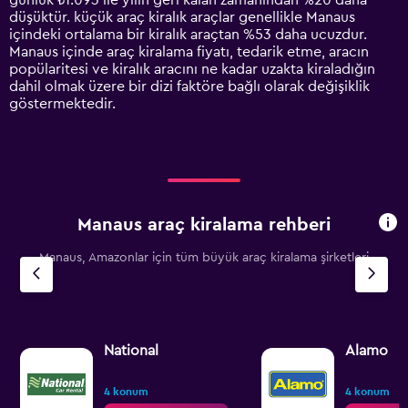
günlük ₺1.093 ile yılın geri kalan zamanından %20 daha
has
düşüktür. küçük araç kiralık araçlar genellikle Manaus
1
içindeki ortalama bir kiralık araçtan %53 daha ucuzdur.
Y
Manaus içinde araç kiralama fiyatı, tedarik etme, aracın
axis
popülaritesi ve kiralık aracını ne kadar uzakta kiraladığın
displaying
dahil olmak üzere bir dizi faktöre bağlı olarak değişiklik
values.
göstermektedir.
Range:
0
to
3600.
Manaus araç kiralama rehberi
Manaus, Amazonlar için tüm büyük araç kiralama şirketleri
National
Alamo
4 konum
4 konum