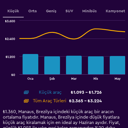
axis
displaying
values.
Küçük
Orta
Geniş
SUV
Minibüs
Kamyonet
Range:
0
₺3.600
Combination
to
Chart
graphic.
chart
4.5.
with
₺2.400
2
data
series.
₺1.200
The
chart
has
₺0
1
End
Oca
Şub
Mar
Nis
May
of
X
interactive
axis
chart
Küçük araç
₺1.093 - ₺1.726
displaying
categories.
Tüm Araç Türleri
₺2.365 - ₺3.224
Range:
14
₺1.360, Manaus, Brezilya içindeki küçük araç bir aracın
categories.
ortalama fiyatıdır. Manaus, Brezilya içinde düşük fiyatlara
The
küçük araç kiralamak için en ideal ay Haziran ayıdır. Fiyat,
chart