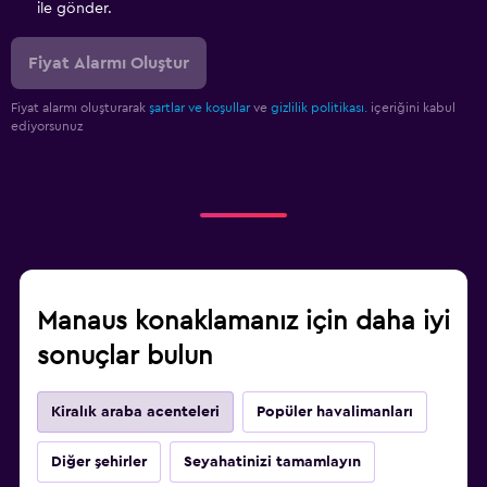
ile gönder.
Fiyat Alarmı Oluştur
Fiyat alarmı oluşturarak
şartlar ve koşullar
ve
gizlilik politikası.
içeriğini kabul
ediyorsunuz
Manaus konaklamanız için daha iyi
sonuçlar bulun
Kiralık araba acenteleri
Popüler havalimanları
Diğer şehirler
Seyahatinizi tamamlayın