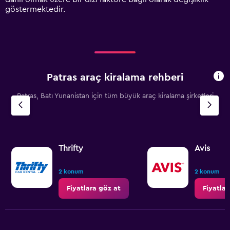
values.
göstermektedir.
Range:
0
to
7500.
Patras araç kiralama rehberi
Patras, Batı Yunanistan için tüm büyük araç kiralama şirketleri
Thrifty
Avis
2 konum
2 konum
Fiyatlara göz at
Fiyatlar