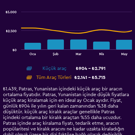
graphic.
chart
7.5.
with
₺5.000
2
data
series.
₺2.500
The
chart
has
₺0
1
End
Oca
Şub
Mar
Nis
May
of
X
interactive
axis
chart
Küçük araç
₺904 - ₺2.791
displaying
categories.
Tüm Araç Türleri
₺2.141 - ₺5.715
Range:
14
₺1.439, Patras, Yunanistan içindeki küçük araç bir aracın
categories.
ortalama fiyatıdır. Patras, Yunanistan içinde düşük fiyatlara
The
küçük araç kiralamak için en ideal ay Ocak ayıdır. Fiyat,
chart
günlük ₺904 ile yılın geri kalan zamanından %38 daha
has
düşüktür. küçük araç kiralık araçlar genellikle Patras
1
içindeki ortalama bir kiralık araçtan %55 daha ucuzdur.
Y
Patras içinde araç kiralama fiyatı, tedarik etme, aracın
axis
popülaritesi ve kiralık aracını ne kadar uzakta kiraladığın
displaying
dahil olmak üzere bir dizi faktöre bağlı olarak değişiklik