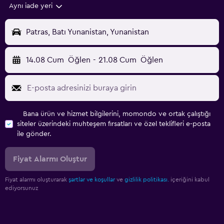
Aynı iade yeri
Patras, Batı Yunanistan, Yunanistan
14.08 Cum
Öğlen
-
21.08 Cum
Öğlen
Bana ürün ve hizmet bilgilerini, momondo ve ortak çalıştığı
siteler üzerindeki muhteşem fırsatları ve özel teklifleri e-posta
ile gönder.
Fiyat Alarmı Oluştur
Fiyat alarmı oluşturarak
şartlar ve koşullar
ve
gizlilik politikası.
içeriğini kabul
ediyorsunuz