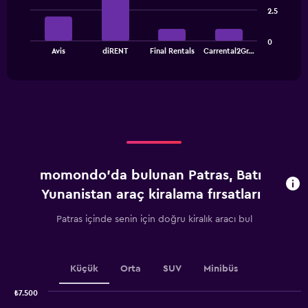
bars.
categories.
2.5
The
The
chart
0
chart
has
End
Avis
diRENT
Final Rentals
Carrental2Gr…
of
has
1
interactive
1
Y
chart
X
axis
axis
displaying
displaying
values.
categories.
Range:
Range:
0
4
to
categories.
1500.
momondo'da bulunan Patras, Batı
The
chart
Yunanistan araç kiralama fırsatları
has
1
Patras içinde senin için doğru kiralık aracı bul
Y
axis
displaying
values.
Küçük
Orta
SUV
Minibüs
Range:
0
₺7.500
Combination
to
Chart