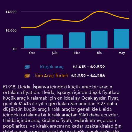
graphic.
chart
2.4.
with
₺4.000
2
data
series.
₺2.000
The
chart
has
₺0
1
End
Oca
Şub
Mar
Nis
May
of
X
interactive
axis
chart
Küçük araç
₺1.415 - ₺2.532
displaying
categories.
Tüm Araç Türleri
₺2.232 - ₺4.286
Range:
14
₺1.918, Lleida, İspanya içindeki küçük araç bir aracın
categories.
ortalama fiyatıdır. Lleida, İspanya içinde düşük fiyatlara
The
küçük araç kiralamak için en ideal ay Ocak ayıdır. Fiyat,
chart
günlük ₺1.415 ile yılın geri kalan zamanından %27 daha
has
düşüktür. küçük araç kiralık araçlar genellikle Lleida
1
içindeki ortalama bir kiralık araçtan %40 daha ucuzdur.
Y
Lleida içinde araç kiralama fiyatı, tedarik etme, aracın
axis
popülaritesi ve kiralık aracını ne kadar uzakta kiraladığın
displaying
dahil olmak üzere bir dizi faktöre bağlı olarak değişiklik