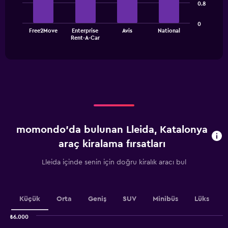
0.8
bars.
categories.
The
The
0
chart
Free2Move
Enterprise
Avis
National
chart
has
End
Rent-A-Car
of
has
1
interactive
1
Y
chart
X
axis
axis
displaying
displaying
values.
categories.
Range:
Range:
0
4
to
categories.
1800.
momondo'da bulunan Lleida, Katalonya
The
chart
araç kiralama fırsatları
has
1
Lleida içinde senin için doğru kiralık aracı bul
Y
axis
displaying
values.
Küçük
Orta
Geniş
SUV
Minibüs
Lüks
Range:
0
₺6.000
Combination
to
Chart