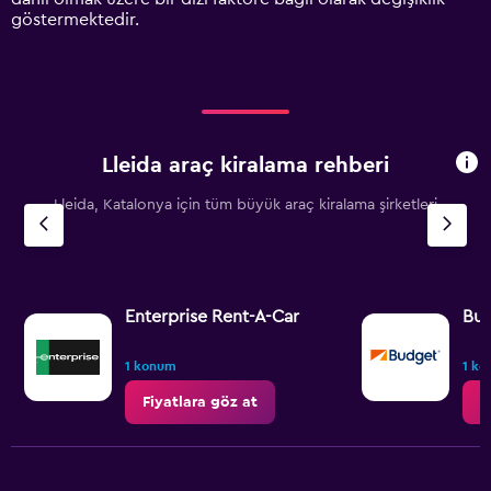
values.
göstermektedir.
Range:
0
to
6000.
Lleida araç kiralama rehberi
Lleida, Katalonya için tüm büyük araç kiralama şirketleri
Enterprise Rent-A-Car
Bu
1 konum
1 k
Fiyatlara göz at
F