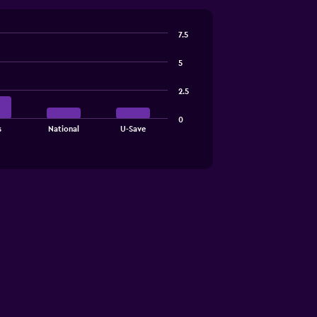
7.5
5
2.5
0
s
National
U-Save