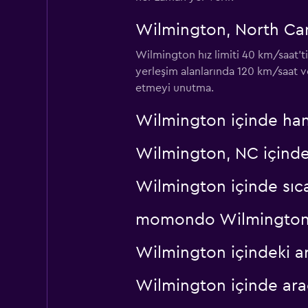
Thrifty
Wilmington, North Carol
Wilmington hız limiti 40 km/saat'tir
1 konum
yerleşim alanlarında 120 km/saat ve
etmeyi unutma.
Wilmington içinde hang
Wilmington, NC içinde
Wilmington içinde sıca
momondo Wilmington içi
Wilmington içindeki a
Wilmington içinde araç