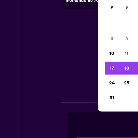
momondo ile 70.000'den fazla lokasy
P
S
3
4
10
11
Wil
17
18
24
25
Şir
31