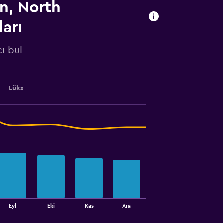
n, North
ları
ı bul
Lüks
Eyl
Eki
Kas
Ara