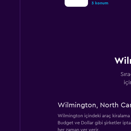
3 konum
Alamo
1 konum
Wil
Avis
Sır
2 konum
iç
Wilmington, North Caro
Budget
Wilmington içindeki araç kiralama a
2 konum
Budget ve Dollar gibi şirketler ipt
her zaman yer verir.