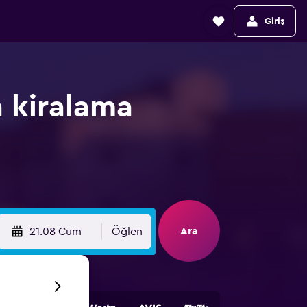
Giriş
 kiralama
Ara
21.08 Cum
Öğlen