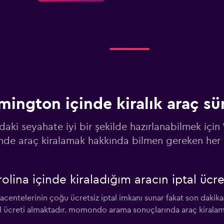
Fiyatlara göz at
mington içinde kiralık araç s
Fiyatlara göz at
adaki seyahate iyi bir şekilde hazırlanabilmek içi
inde araç kiralamak hakkında bilmen gereken her 
lina içinde kiraladığım aracın iptal ücre
Fiyatlara göz at
centelerinin çoğu ücretsiz iptal imkanı sunar fakat son dakikad
al ücreti almaktadır. momondo arama sonuçlarında araç kiralama 