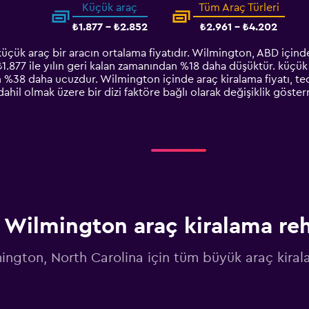
Küçük araç
Tüm Araç Türleri
₺1.877 - ₺2.852
₺2.961 - ₺4.202
çük araç bir aracın ortalama fiyatıdır. Wilmington, ABD içinde
 ₺1.877 ile yılın geri kalan zamanından %18 daha düşüktür. küçük
an %38 daha ucuzdur. Wilmington içinde araç kiralama fiyatı, ted
dahil olmak üzere bir dizi faktöre bağlı olarak değişiklik göste
Wilmington araç kiralama re
ington, North Carolina için tüm büyük araç kirala