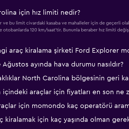
ina için hız limiti nedir?
Fiyatlara göz at
 ve bu limit civardaki kasaba ve mahalleler için de geçerli olab
 otobanlarda 120 km/saat'tir. Bununla beraber hız limiti değişeb
i araç kiralama şirketi Ford Explorer m
 Ağustos ayında hava durumu nasıldır?
klıklar North Carolina bölgesinin geri ka
ndeki araçlar için fiyatları en son ne 
raçlar için momondo kaç operatörü aram
 kiralamak için kaç yaşında olman gerek