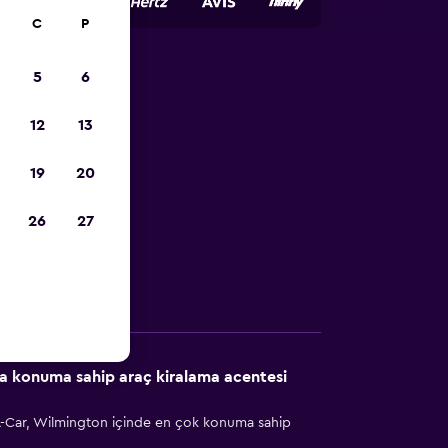
C
P
5
6
alama
12
13
19
20
ene yardımcı
26
27
Diğer Bilgiler
la konuma sahip araç kiralama acentesi
A-Car, Wilmington içinde en çok konuma sahip