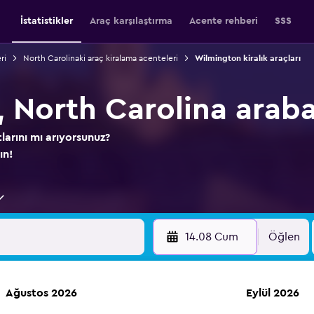
İstatistikler
Araç karşılaştırma
Acente rehberi
SSS
ri
North Carolinaki araç kiralama acenteleri
Wilmington kiralık araçları
 North Carolina araba
larını mı arıyorsunuz?
ın!
14.08 Cum
Öğlen
Ağustos 2026
Eylül 2026