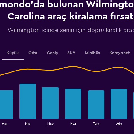
ondo'da bulunan Wilmingto
Y
axis
displaying
Carolina araç kiralama fırsat
values.
Range:
Wilmington içinde senin için doğru kiralık arac
0
to
7.5.
Küçük
Orta
Geniş
SUV
Minibüs
Kamyonet
Mar
Nis
May
Haz
Tem
Ağu