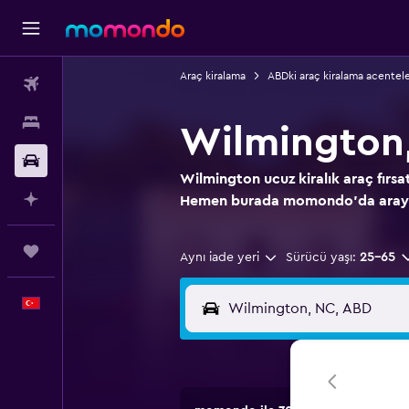
Araç kiralama
ABDki araç kiralama acentele
Uçak Bileti
Konaklama
Wilmington,
Kiralık Araç
Wilmington ucuz kiralık araç fırsat
AI ile Planla
Hemen burada momondo'da aray
Trips
Aynı iade yeri
Sürücü yaşı:
25-65
Türkçe